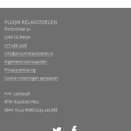
PLUIJM RELAXSTOELEN
Dorpsstraat 34
5768 CG Meijel
077-466 1208
info@pluijmrelaxstoelen.nl
Algemene voorwaarden
Privacyverklaring
Cookie instellingen aanpassen
KvK: 13029458
BTW: 813482677B01
IBAN: NL43 RABO 0133 403 866