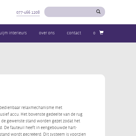
077-466 1208
uijm interieurs
over ons
contact
0
ch bedienbaar relaxmechanisme met
usief accu. Het bovenste gedeelte van de rug
 de gewenste stand worden gezet zodat het
 De fauteuil heeft in eengebouwde hart-
stand wordt gecreëerd. Dit systeem is voorzien