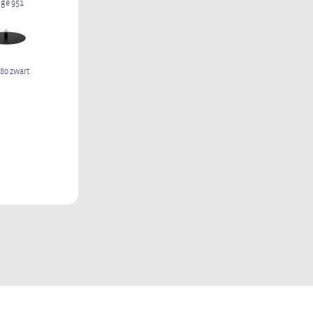
ige 951
 80 zwart