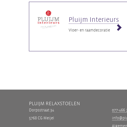
Pluijm Interieurs
Vloer- en raamdecoratie
PLUIJM RELAXSTOELEN
Dorpsstraat 34
077-466 
5768 CG Meijel
info@plu
Algemen