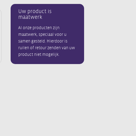
Uw product is
maatwerk
Al onze producten zijn
maatwerk, speciaal voor u
samen gesteld. Hierdoor is
ruilen of retour zenden van uw
product niet mogelijk.