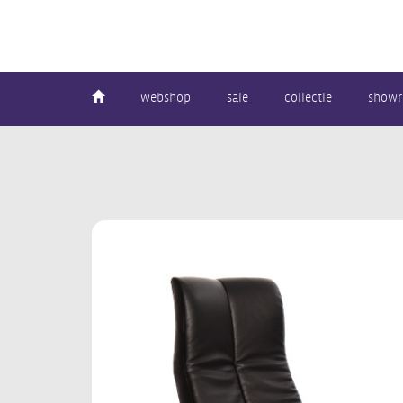
webshop
sale
collectie
show