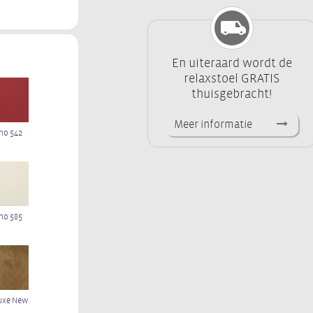
En uiteraard wordt de
relaxstoel GRATIS
thuisgebracht!
Meer informatie
no 542
no 585
uxe New