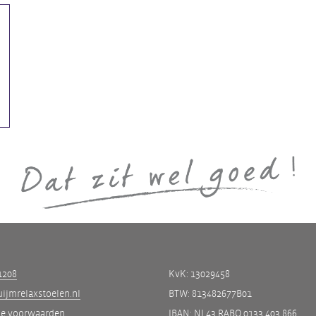
1208
KvK: 13029458
ijmrelaxstoelen.nl
BTW: 813482677B01
e voorwaarden
IBAN: NL43 RABO 0133 403 866