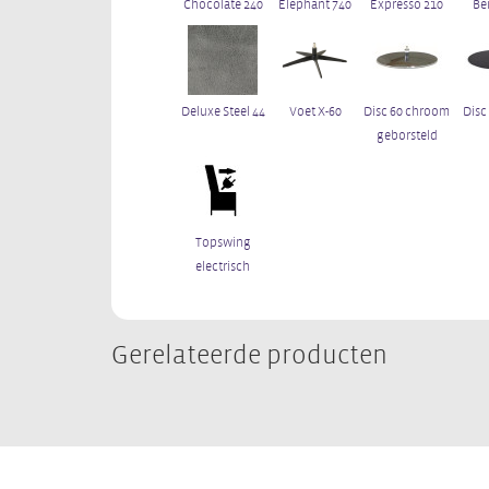
Chocolate 240
Elephant 740
Expresso 210
Be
Deluxe Steel 44
Voet X-60
Disc 60 chroom
Disc
geborsteld
Topswing
electrisch
Gerelateerde producten