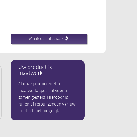
Maak een afspraak
Uw product is
maatwerk
Al onze producten zijn
maatwerk, speciaal voor u
samen gesteld. Hierdoor is
ruilen of retour zenden van uw
product niet mogelijk.