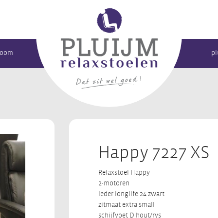
room
pl
Happy 7227 XS
Relaxstoel Happy
2-motoren
leder longlife 24 zwart
zitmaat extra small
schijfvoet D hout/rvs