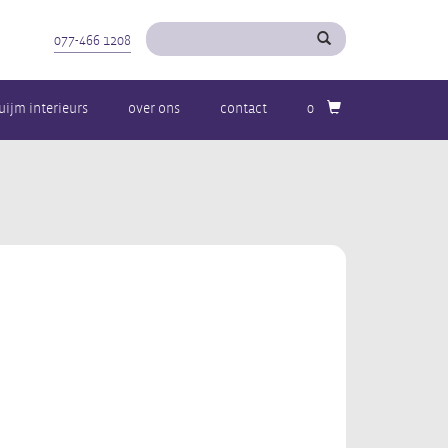
077-466 1208
uijm interieurs
over ons
contact
0