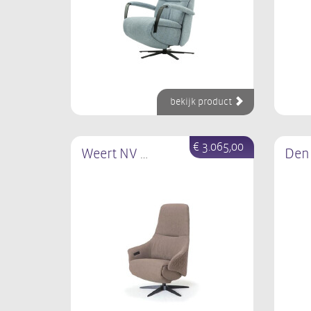
bekijk product
€ 3.065,00
Weert NV 1025N
Den