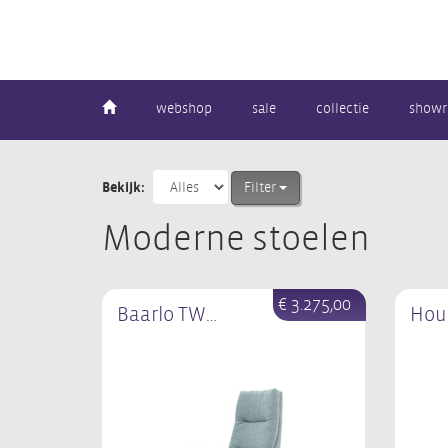
webshop
sale
collectie
show
Bekijk:
Filter
Moderne stoelen
€ 3.275,00
Baarlo TW-285N