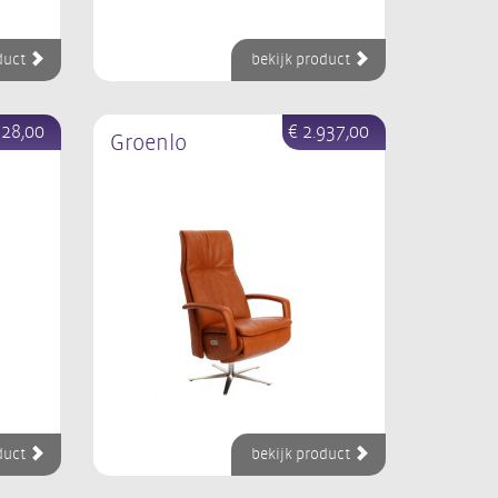
duct
bekijk product
928,00
€ 2.937,00
Groenlo
duct
bekijk product