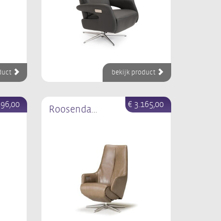
duct
bekijk product
496,00
€ 3.165,00
Roosendaal