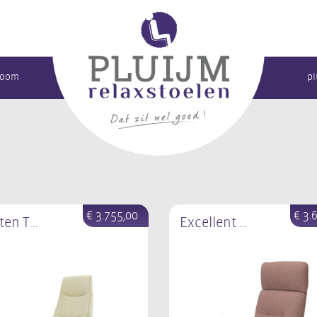
room
pl
€ 3.755,00
€ 3.
Houten TW-274N
Excellent TW269N