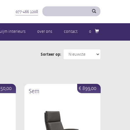
077-466 1208
uijm interieurs
over ons
contact
0
Sorteer op:
650,00
€ 899,00
Sem