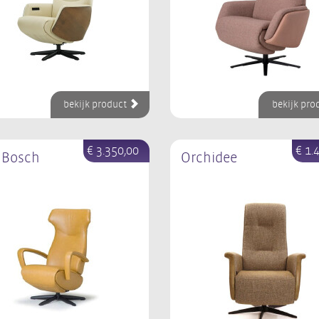
bekijk product
bekijk pro
€ 3.350,00
€ 1.
 Bosch
Orchidee